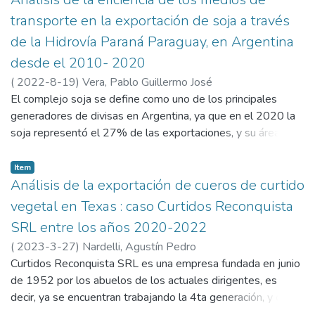
Argentina. La investigación siguió el enfoque cualitativo, de
transporte en la exportación de soja a través
carácter descriptiva, con datos primarios y secundarios,
de la Hidrovía Paraná Paraguay, en Argentina
siendo las técnicas de recolección de información el análisis
desde el 2010- 2020
documental, entrevistas, y observación directa a fin de
arribar a las conclusiones y balance final pertinentes
(
2022-8-19
)
Vera, Pablo Guillermo José
El complejo soja se define como uno de los principales
generadores de divisas en Argentina, ya que en el 2020 la
soja representó el 27% de las exportaciones, y su área de
siembra, creció un 60% en los últimos 20 años. Esta
investigación del tipo descriptiva y correlacional pretende
Item
analizar la relación entre las variaciones del tonelaje de soja
Análisis de la exportación de cueros de curtido
cosechada, la eficiencia del consumo de combustible por km
vegetal en Texas : caso Curtidos Reconquista
recorrido de los medios de transporte hidroviario y terrestre,
SRL entre los años 2020-2022
y el grado de uso de los mismos desde las empresas y
(
2023-3-27
)
Nardelli, Agustín Pedro
cooperativas de acopio hasta los puertos de la zona Up
Curtidos Reconquista SRL es una empresa fundada en junio
River para su exportación a través de la Hidrovía Paraná
de 1952 por los abuelos de los actuales dirigentes, es
Paraguay (HPP), en Argentina desde el 2010 al 2020. Se
decir, ya se encuentran trabajando la 4ta generación, y cuya
pudo comparar la eficiencia de los tres medios de
actividad principal es procesar y comercializar cuero bovino