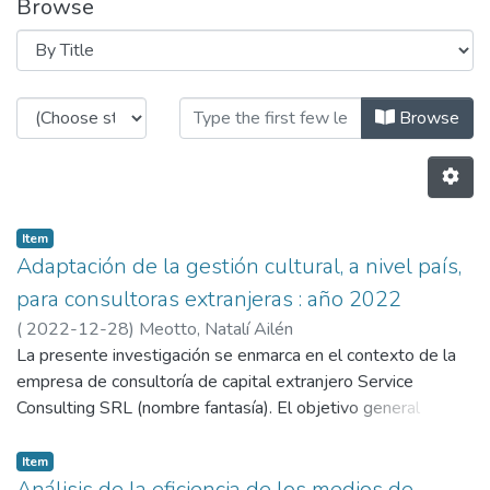
Browse
Browsing LICENCIATURA EN ADMI
Browse
Item
Adaptación de la gestión cultural, a nivel país,
para consultoras extranjeras : año 2022
(
2022-12-28
)
Meotto, Natalí Ailén
La presente investigación se enmarca en el contexto de la
empresa de consultoría de capital extranjero Service
Consulting SRL (nombre fantasía). El objetivo general
consistió en proponer acciones para la gestión cultural de las
consultoras extranjeras que permita conciliar su filosofía
Item
corporativa con la idiosincrasia del capital humano en
Análisis de la eficiencia de los medios de