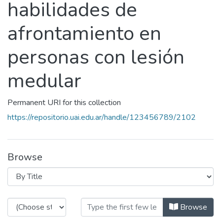
habilidades de
afrontamiento en
personas con lesión
medular
Permanent URI for this collection
https://repositorio.uai.edu.ar/handle/123456789/2102
Browse
Browsing Programa de intervención
Browse