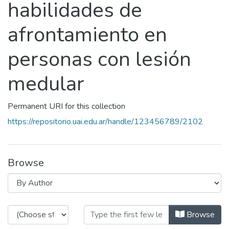
habilidades de
afrontamiento en
personas con lesión
medular
Permanent URI for this collection
https://repositorio.uai.edu.ar/handle/123456789/2102
Browse
Browsing Programa de intervención
Browse