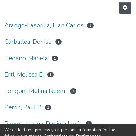
Arango-Lasprilla, Juan Carlos
1
Carballea, Denise
1
Degano, Mariela
1
Ertl, Melissa E.
1
Longoni, Melina Noemi
1
Perrin, Paul P
1
Ramos-Usuga, Daniela Lucía
1
We collect and process your personal information for the