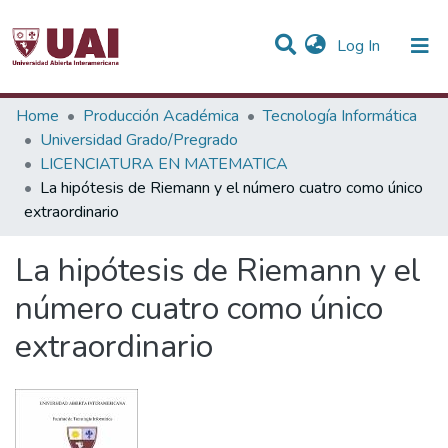
(current)
Log In
Statistics
Home
Producción Académica
Tecnología Informática
Universidad Grado/Pregrado
Communities & Collections
LICENCIATURA EN MATEMATICA
La hipótesis de Riemann y el número cuatro como único
All of DSpace
extraordinario
La hipótesis de Riemann y el
número cuatro como único
extraordinario