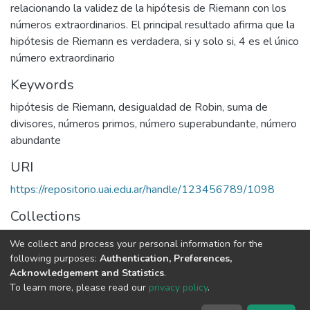
relacionando la validez de la hipótesis de Riemann con los
números extraordinarios. El principal resultado afirma que la
hipótesis de Riemann es verdadera, si y solo si, 4 es el único
número extraordinario
Keywords
hipótesis de Riemann
,
desigualdad de Robin
,
suma de
divisores
,
números primos
,
número superabundante
,
número
abundante
URI
https://repositorio.uai.edu.ar/handle/123456789/1098
Collections
LICENCIATURA EN MATEMATICA
We collect and process your personal information for the
following purposes:
Authentication, Preferences,
Full item page
Acknowledgement and Statistics
.
To learn more, please read our
privacy policy
.