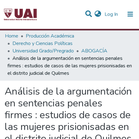
(current)
Log In
Statistics
Home
Producción Académica
Derecho y Ciencias Políticas
Communities & Collections
Universidad Grado/Pregrado
ABOGACÍA
Análisis de la argumentación en sentencias penales
All of DSpace
firmes : estudios de casos de las mujeres prisionisadas en
el distrito judicial de Quilmes
Análisis de la argumentación
en sentencias penales
firmes : estudios de casos de
las mujeres prisionisadas en
el distrito judicial de Quilmes