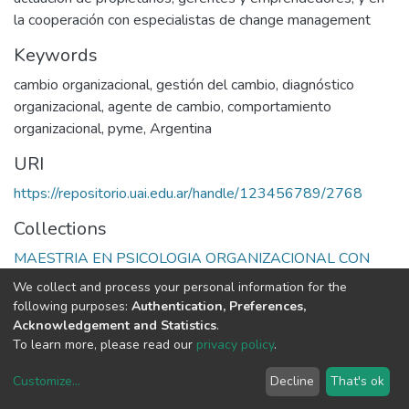
la cooperación con especialistas de change management
Keywords
cambio organizacional
,
gestión del cambio
,
diagnóstico
organizacional
,
agente de cambio
,
comportamiento
organizacional
,
pyme
,
Argentina
URI
https://repositorio.uai.edu.ar/handle/123456789/2768
Collections
MAESTRIA EN PSICOLOGIA ORGANIZACIONAL CON
ORIENTACIÓN GERENCIAL
We collect and process your personal information for the
following purposes:
Authentication, Preferences,
Full item page
Acknowledgement and Statistics
.
To learn more, please read our
privacy policy
.
DSpace software
copyright © 2002-2026
LYRASIS
Customize
...
Decline
That's ok
Cookie settings
Privacy policy
End User Agreement