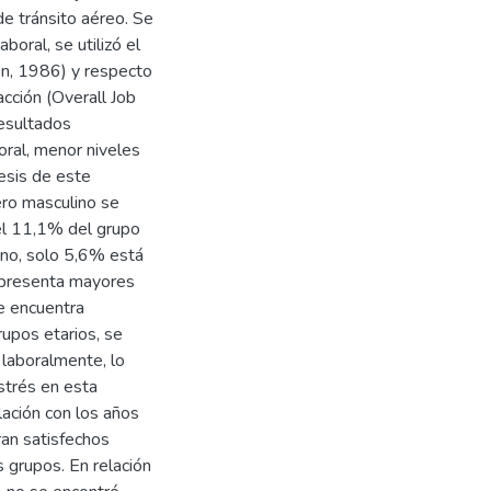
de tránsito aéreo. Se
boral, se utilizó el
on, 1986) y respecto
facción (Overall Job
resultados
oral, menor niveles
esis de este
ero masculino se
el 11,1% del grupo
ino, solo 5,6% está
e presenta mayores
ue encuentra
rupos etarios, se
laboralmente, lo
estrés en esta
lación con los años
ran satisfechos
s grupos. En relación