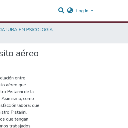
Log In
CIATURA EN PSICOLOGÍA
sito aéreo
relación entre
sito aéreo que
ro Pistarini de la
a) Asimismo, como
isfacción laboral que
stro Pistarini,
etos que tengan
arios trabajados,