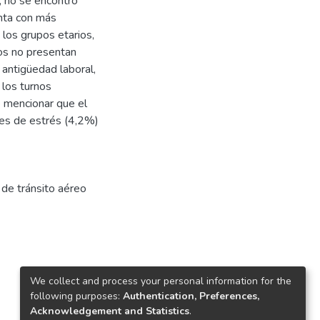
s, no se encontró
enta con más
 los grupos etarios,
bos no presentan
 antigüedad laboral,
 los turnos
be mencionar que el
res de estrés (4,2%)
 de tránsito aéreo
We collect and process your personal information for the
following purposes:
Authentication, Preferences,
Acknowledgement and Statistics
.