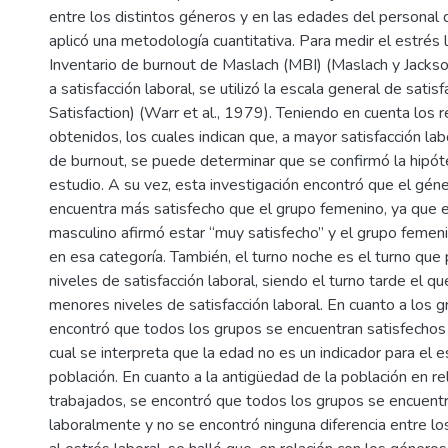
entre los distintos géneros y en las edades del personal 
aplicó una metodología cuantitativa. Para medir el estrés la
Inventario de burnout de Maslach (MBI) (Maslach y Jacks
a satisfacción laboral, se utilizó la escala general de satis
Satisfaction) (Warr et al., 1979). Teniendo en cuenta los 
obtenidos, los cuales indican que, a mayor satisfacción lab
de burnout, se puede determinar que se confirmó la hipót
estudio. A su vez, esta investigación encontró que el gén
encuentra más satisfecho que el grupo femenino, ya que 
masculino afirmó estar “muy satisfecho” y el grupo femen
en esa categoría. También, el turno noche es el turno qu
niveles de satisfacción laboral, siendo el turno tarde el q
menores niveles de satisfacción laboral. En cuanto a los g
encontró que todos los grupos se encuentran satisfechos 
cual se interpreta que la edad no es un indicador para el 
población. En cuanto a la antigüedad de la población en re
trabajados, se encontró que todos los grupos se encuent
laboralmente y no se encontró ninguna diferencia entre lo