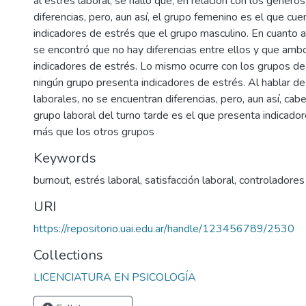
al estrés laboral, se halló que, en relación con los género
diferencias, pero, aun así, el grupo femenino es el que cu
indicadores de estrés que el grupo masculino. En cuanto a
se encontró que no hay diferencias entre ellos y que am
indicadores de estrés. Lo mismo ocurre con los grupos de
ningún grupo presenta indicadores de estrés. Al hablar de
laborales, no se encuentran diferencias, pero, aun así, ca
grupo laboral del turno tarde es el que presenta indicado
más que los otros grupos
Keywords
burnout
,
estrés laboral
,
satisfacción laboral
,
controladores
URI
https://repositorio.uai.edu.ar/handle/123456789/2530
Collections
LICENCIATURA EN PSICOLOGÍA