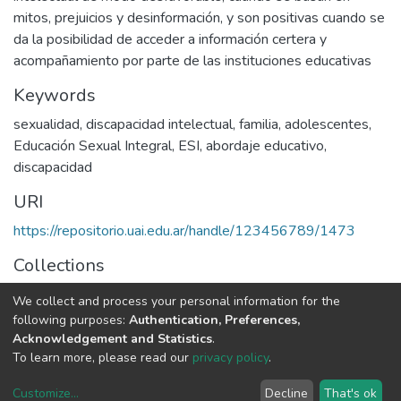
mitos, prejuicios y desinformación, y son positivas cuando se
da la posibilidad de acceder a información certera y
acompañamiento por parte de las instituciones educativas
Keywords
sexualidad
,
discapacidad intelectual
,
familia
,
adolescentes
,
Educación Sexual Integral
,
ESI
,
abordaje educativo
,
discapacidad
URI
https://repositorio.uai.edu.ar/handle/123456789/1473
Collections
LICENCIATURA EN PSICOPEDAGOGÍA
We collect and process your personal information for the
following purposes:
Authentication, Preferences,
Full item page
Acknowledgement and Statistics
.
To learn more, please read our
privacy policy
.
DSpace software
copyright © 2002-2026
LYRASIS
Customize
...
Decline
That's ok