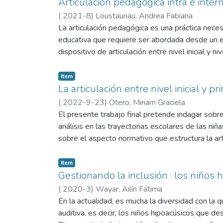
de los directivos; actividad física, descanso y j
Articulación pedagógica intra e inte
hay una correlación directa entre la misión insti
(
2021-8
)
Loustaunau, Andrea Fabiana
espacios/tiempos educativos fundamentales para
La articulación pedagógica es una práctica neces
la congregación, Don Bosco. Se espera que el tr
educativa que requiere ser abordada desde un en
del recreo, reconociendo su importancia para la
dispositivo de articulación entre nivel inicial y 
(Argentina). Para ello se indagó a través de en
percepciones y aquello que cada nivel sabe o co
Item
subcategorías: articulación, perspectivas – expec
La articulación entre nivel inicial y 
marco normativo, participación de las familias, a
(
2022-9-23
)
Otero, Miriam Graciela
enfoque integrador y de proceso; de generar esp
El presente trabajo final pretende indagar sobre l
sea el eje del trabajo colaborativo. Se puede inf
análisis en las trayectorias escolares de las niñ
realidades con respecto al cambio de nivel, mit
sobre el aspecto normativo que estructura la art
significativas para los alumnos y las alumnas. Es
articulación, dispositivo, trayectoria escolar p
prácticas educativas, revisar y reformular estrat
este trabajo. Para tal fin se llevó a cabo un tr
Item
trayectoria escolar de los alumnos.
tiene un alcance descriptivo ya que especifica l
Gestionando la inclusión : los niños
institucional, observaciones de clase y reuniones 
(
2020-3
)
Wayar, Ailín Fátima
material teórico y normativo con el que se cuent
En la actualidad, es mucha la diversidad con la 
que la articulación sea un puente pedagógico de
auditiva, es decir, los niños hipoacúsicos que 
requieren conocer con mayor profundidad los dise