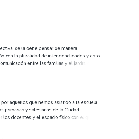
efectiva, se la debe pensar de manera
ón con la pluralidad de intencionalidades y esto
municación entre las familias y el jardín, que
ctos que facilitan una comunicación positiva
ra, indagando por medio de encuestas a las
 sur de la provincia de Buenos Aires
s de la comunicación, estrategias de
e. A modo de conclusión, esta investigación
a por aquellos que hemos asistido a la escuela
omunicación con todos los que componen la
as primarias y salesianas de la Ciudad
ndo los vínculos entre todos los actores
 los docentes y el espacio físico con el que
nte a los conflictos. Desde los cuadernos y la
 de dichas escuelas salesianas. Dos de las mismas
 a partir de cuatro categorías de análisis: Perfil