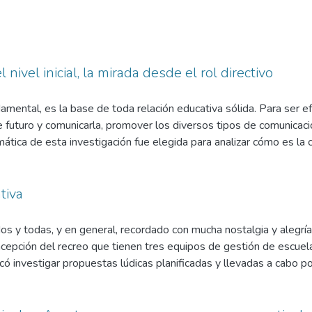
nivel inicial, la mirada desde el rol directivo
damental, es la base de toda relación educativa sólida. Para ser 
de futuro y comunicarla, promover los diversos tipos de comunicaci
ática de esta investigación fue elegida para analizar cómo es la co
a para favorecerla, distinguir la información que circula y los aspe
, se realizó un estudio de caso único, entrevistando a la directo
ciones del mencionado jardín de infantes de gestión privada, del
tiva
 relevante se analizó en las siguientes categorías: característica
mación que circula y como enfrenta el conflicto y como lo resuelv
os y todas, y en general, recordado con mucha nostalgia y alegrí
 desde la empatía, el respeto y siendo accesible, logra que la c
oncepción del recreo que tienen tres equipos de gestión de escuel
, y lo hace fomentando y promoviendo el trabajo en equipo, cuida
investigar propuestas lúdicas planificadas y llevadas a cabo por
do el ejemplo, tomándose el tiempo de escuchar y reflexionar fre
alizaron tres entrevistas semiestructuradas al personal directivo
n
izada a la vicedirectora. Los resultados obtenidos fueron analizados