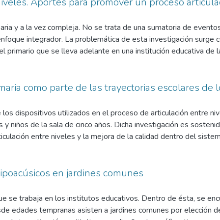
uego; libertad y autonomía y tarea del profesorado. Se llega a la co
rniveles. Aportes para promover un proceso articul
tucional y el lugar que ocupa el patio para los recreos escolares,
 la propuesta pedagógica de estas instituciones, que se condice
aria y a la vez compleja. No se trata de una sumatoria de eventos
abajo de investigación permita a distintas escuelas repensar su
foque integrador. La problemática de esta investigación surge con
 formación integral de sus alumnos
nivel primario que se lleva adelante en una institución educativa de
trevistas sobre los aspectos pedagógicos y didácticos que se pon
noce del otro, entre los actores que intervienen. Se analizaron l
tativas y significados; aspectos pedagógicos y didácticos, continu
primaria como parte de las trayectorias escolares de
portes y orientaciones. Los resultados del análisis muestran la ne
acios donde el intercambio, la reflexión, la evaluación y autoeva
os dispositivos utilizados en el proceso de articulación entre nivel
erir a partir de los discursos de docentes, directivos y familiares 
as y niños de la sala de cinco años. Dicha investigación es sosten
os arraigados sobre qué debe hacer el cada nivel que condicionan 
iculación entre niveles y la mejora de la calidad dentro del siste
ta propuesta de intervención plantea elaborar un proyecto de articu
ara comprender a través de la mirada de diversos autores quienes,
egias, desnaturalizar lo naturalizado para mejorar la calidad educat
abajo de investigación de naturaleza cualitativa de indagación, se
as características de un fenómeno en particular. Las respuestas o
 hipoacúsicos en jardines comunes
de trabajo, posibilitaron realizar un análisis de sus experiencias d
a. De esta manera fue posible comprobar la importancia y el rol d
que se trabaja en los institutos educativos. Dentro de ésta, se enc
ntro de las trayectorias escolares. En ese sentido, los resultado
desde edades tempranas asisten a jardines comunes por elección de
ños curriculares del otro y optimizar los espacios para su reflexi