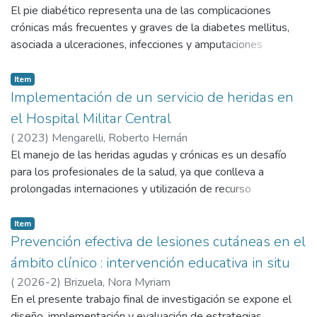
El pie diabético representa una de las complicaciones
crónicas más frecuentes y graves de la diabetes mellitus,
asociada a ulceraciones, infecciones y amputaciones
potencialmente prevenibles. El personal de salud de primer
nivel de atención tiene un rol central en la detección precoz,
Item
la estratificación del riesgo y el manejo inicial de las
Implementación de un servicio de heridas en
lesiones. Sin embargo, la evidencia regional demuestra
el Hospital Militar Central
escasa disponibilidad de programas formativos dirigidos a
(
2023
)
Mengarelli, Roberto Hernán
profesionales en ejercicio, lo que puede generar prácticas
El manejo de las heridas agudas y crónicas es un desafío
heterogéneas y decisiones clínicas poco fundamentadas. El
para los profesionales de la salud, ya que conlleva a
objetivo del estudio fue analizar el impacto de una
prolongadas internaciones y utilización de recurso
intervención educativa en prevención del pie diabético y
profesional e insumos. Muchas veces el manejo de los
clasificación de heridas sobre el conocimiento, la confianza
pacientes no es el correcto por diagnóstico erróneo o mala
Item
profesional y la práctica clínica del personal del primer nivel
utilización de los recursos terapéuticos. La forma óptima de
Prevención efectiva de lesiones cutáneas en el
de atención. Se desarrolló un diseño cuali-cuantitativo,
mejorar la profilaxis y el tratamiento de pacientes con
ámbito clínico : intervención educativa in situ
observacional y descriptivo, con comparación retrospectiva
heridas problemáticas es crear un centro de curación de
pre/post intervención. La muestra estuvo compuesta por 57
(
2026-2
)
Brizuela, Nora Myriam
heridas multidisciplinario e independiente que se aboque al
profesionales asistenciales y 12 estudiantes que realizaban
En el presente trabajo final de investigación se expone el
tratamiento de todo tipo de heridas complejas, como se
prácticas clínicas en centros de atención primaria. Se aplicó
diseño, implementación y evaluación de estrategias