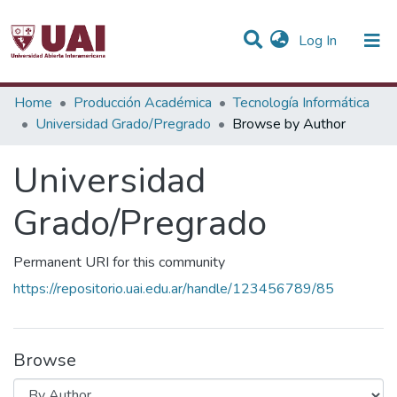
(current)
Log In
Communities & Collections
Home
Producción Académica
Tecnología Informática
Universidad Grado/Pregrado
Browse by Author
All of DSpace
Universidad
Grado/Pregrado
Permanent URI for this community
https://repositorio.uai.edu.ar/handle/123456789/85
Browse