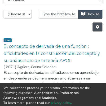
Browsing Universidad Grado/Pregr
Browse
Item
El concepto de derivada de una función :
dificultades en la construcción del concepto y
su análisis desde la teoría APOE
(
2021
)
Agüera, Corina Soledad
El concepto de derivada, las dificultades en su aprendizaje,
en desprenderse del mero mecanismo atraviesa a su
enseñanza y consecuentemente ha sido elevado a la
We collect and process your personal information for the
superficie por los teóricos de la didáctica de la matemática.
following purposes:
Authentication, Preferences,
Atendiendo a estas ideas se realizó la búsqueda de
Previous
Next
Acknowledgement and Statistics
.
artículos y publicaciones que aportan conceptos y
To learn more, please read our
privacy policy
.