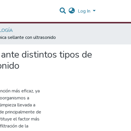
Log In
LOGÍA
nica sellante con ultrasonido
 ante distintos tipos de
onido
nción más eficaz, ya
croorganismos a
olimpieza llevada a
nde principalmente de
stituye el factor más
iltración de la