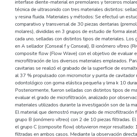
interfase diente-material en premolares y terceros molares
técnica de ultrasonido con tres materiales distintos: sella
y resina fluida. Materiales y métodos: Se efectuó un estudi
comparativo y transversal de 30 piezas dentarias (premol
molares), divididas en 3 grupos de estudio de forma aleat
cada uno, selladas con distintos tipos de materiales. Los 
en A sellador (Conseal f y Conseal), B ionómero vítreo (Ri
composite flow (Flow Wave) con el objetivo de evaluar e
microfiltración de los diversos materiales empleados. Par
cavitarias se realizó el grabado de la superficie de esmalt
al 37 % propulsado con micromotor y punta de cavitador
odontológico con goma elástica pequeña y lima k 10 dur
Posteriormente, fueron selladas con distintos tipos de ma
evaluar el grado de microfiltración, analizado por observac
materiales utilizados durante la investigación son de la m
El material que demostró mayor grado de microfiltración fu
grupo B (ionómero vítreo) con 2 de 10 piezas filtradas. El
el grupo C (composite flow) obtuvieron mejor resultado: 
filtradas en ambos casos. Mediante la observación directa