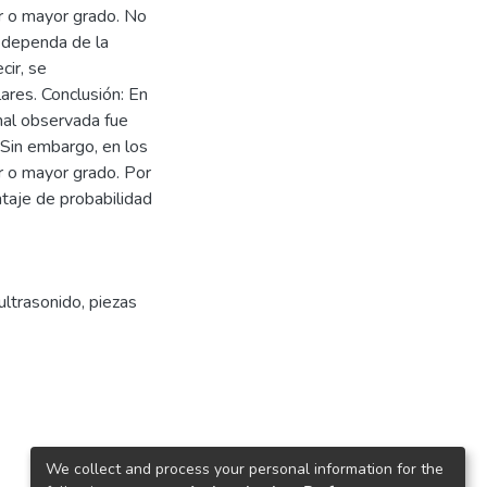
or o mayor grado. No
 dependa de la
cir, se
res. Conclusión: En
inal observada fue
 Sin embargo, en los
r o mayor grado. Por
ntaje de probabilidad
ultrasonido
,
piezas
We collect and process your personal information for the