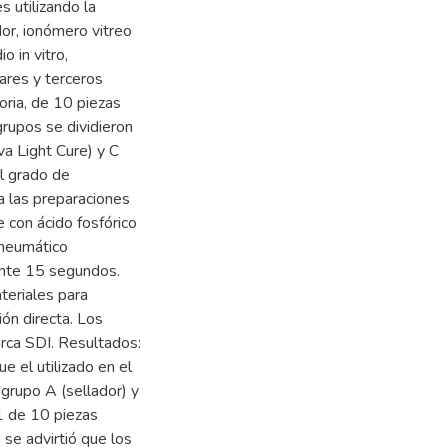
 utilizando la
dor, ionómero vitreo
o in vitro,
ares y terceros
oria, de 10 piezas
grupos se dividieron
va Light Cure) y C
l grado de
a las preparaciones
e con ácido fosfórico
 neumático
ante 15 segundos.
teriales para
ión directa. Los
arca SDI. Resultados:
e el utilizado en el
 grupo A (sellador) y
1 de 10 piezas
 se advirtió que los