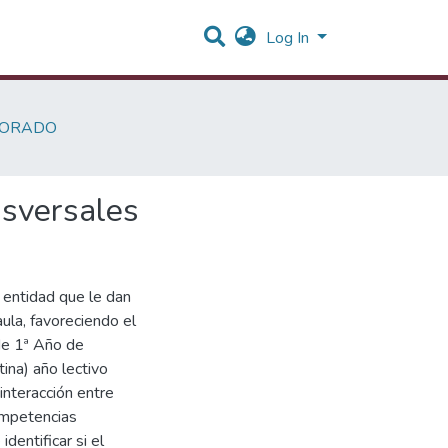
Log In
SORADO
nsversales
o entidad que le dan
ula, favoreciendo el
de 1ª Año de
ina) año lectivo
interacción entre
competencias
dentificar si el