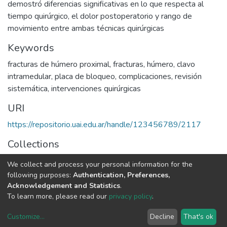
demostró diferencias significativas en lo que respecta al
tiempo quirúrgico, el dolor postoperatorio y rango de
movimiento entre ambas técnicas quirúrgicas
Keywords
fracturas de húmero proximal
,
fracturas
,
húmero
,
clavo
intramedular
,
placa de bloqueo
,
complicaciones
,
revisión
sistemática
,
intervenciones quirúrgicas
URI
https://repositorio.uai.edu.ar/handle/123456789/2117
Collections
MEDICINA
We collect and process your personal information for the
following purposes:
Authentication, Preferences,
Full item page
Acknowledgement and Statistics
.
To learn more, please read our
privacy policy
.
DSpace software
copyright © 2002-2026
LYRASIS
Customize
...
Decline
That's ok
Cookie settings
Privacy policy
End User Agreement