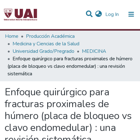
(current)
Log In
Statistics
Home
Producción Académica
Medicina y Ciencias de la Salud
Communities & Collections
Universidad Grado/Pregrado
MEDICINA
Enfoque quirúrgico para fracturas proximales de húmero
All of DSpace
(placa de bloqueo vs clavo endomedular) : una revisión
sistemática
Enfoque quirúrgico para
fracturas proximales de
húmero (placa de bloqueo vs
clavo endomedular) : una
revisión sistemática