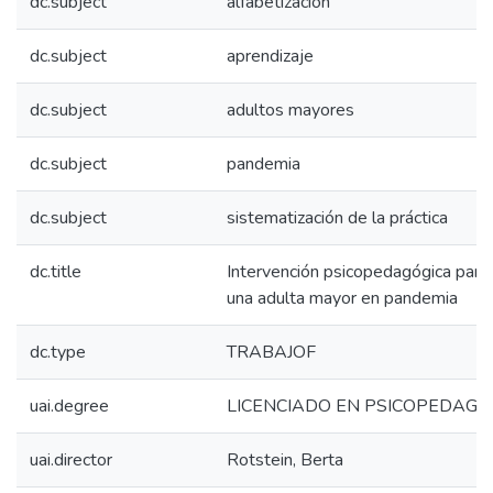
dc.subject
alfabetización
dc.subject
aprendizaje
dc.subject
adultos mayores
dc.subject
pandemia
dc.subject
sistematización de la práctica
dc.title
Intervención psicopedagógica para 
una adulta mayor en pandemia
dc.type
TRABAJOF
uai.degree
LICENCIADO EN PSICOPEDAGO
uai.director
Rotstein, Berta