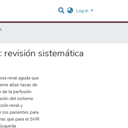
Log In
A
 revisión sistemática
ncia renal aguda que
tiene altas tasas de
n de la perfusión
vación del sistema
ción renal y
e los pacientes para
tras que para el SHR
búsqueda