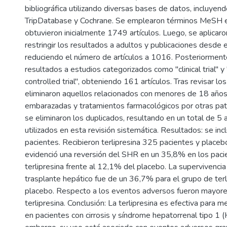
bibliográfica utilizando diversas bases de datos, incluye
TripDatabase y Cochrane. Se emplearon términos MeSH e
obtuvieron inicialmente 1749 artículos. Luego, se aplicaron
restringir los resultados a adultos y publicaciones desde 
reduciendo el número de artículos a 1016. Posteriormente,
resultados a estudios categorizados como "clinical trial" 
controlled trial", obteniendo 161 artículos. Tras revisar los
eliminaron aquellos relacionados con menores de 18 años
embarazadas y tratamientos farmacológicos por otras pat
se eliminaron los duplicados, resultando en un total de 5 
utilizados en esta revisión sistemática. Resultados: se in
pacientes. Recibieron terlipresina 325 pacientes y place
evidenció una reversión del SHR en un 35,8% en los paci
terlipresina frente al 12,1% del placebo. La supervivencia
trasplante hepático fue de un 36,7% para el grupo de ter
placebo. Respecto a los eventos adversos fueron mayore
terlipresina. Conclusión: La terlipresina es efectiva para me
en pacientes con cirrosis y síndrome hepatorrenal tipo 1 