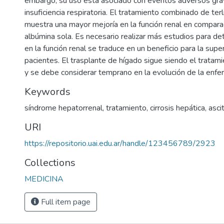
embargo, su uso está asociado con eventos adversos gr
insuficiencia respiratoria. El tratamiento combinado de ter
muestra una mayor mejoría en la función renal en compara
albúmina sola. Es necesario realizar más estudios para det
en la función renal se traduce en un beneficio para la supe
pacientes. El trasplante de hígado sigue siendo el tratami
y se debe considerar temprano en la evolución de la enf
Keywords
síndrome hepatorrenal
,
tratamiento
,
cirrosis hepática
,
ascit
URI
https://repositorio.uai.edu.ar/handle/123456789/2923
Collections
MEDICINA
Full item page