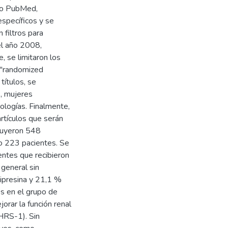
ndo PubMed,
specíficos y se
 filtros para
el año 2008,
 se limitaron los
y "randomized
 títulos, se
, mujeres
ologías. Finalmente,
artículos que serán
cluyeron 548
bo 223 pacientes. Se
entes que recibieron
 general sin
lipresina y 21,1 %
s en el grupo de
jorar la función renal
(HRS-1). Sin