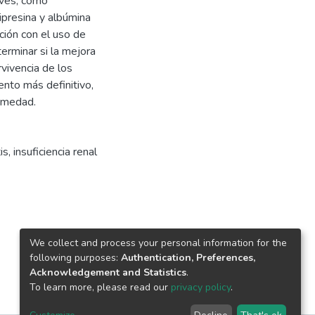
aves, como
lipresina y albúmina
ción con el uso de
erminar si la mejora
rvivencia de los
ento más definitivo,
ermedad.
is
,
insuficiencia renal
We collect and process your personal information for the
following purposes:
Authentication, Preferences,
Acknowledgement and Statistics
.
To learn more, please read our
privacy policy
.