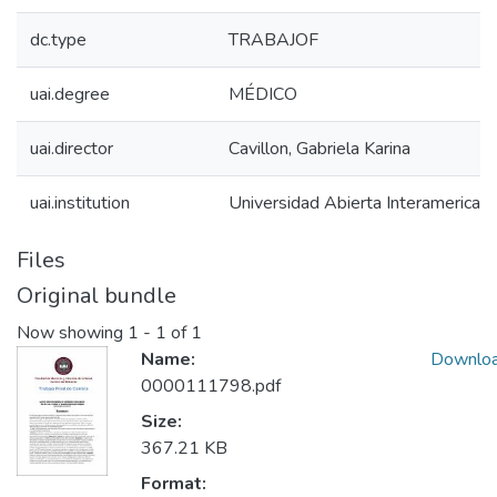
dc.type
TRABAJOF
uai.degree
MÉDICO
uai.director
Cavillon, Gabriela Karina
uai.institution
Universidad Abierta Interamerican
Files
Original bundle
Now showing
1 - 1 of 1
Name:
Downlo
0000111798.pdf
Size:
367.21 KB
Format: