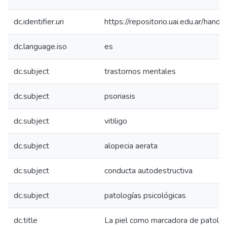
dc.identifier.uri
https://repositorio.uai.edu.ar/ha
dc.language.iso
es
dc.subject
trastornos mentales
dc.subject
psoriasis
dc.subject
vitiligo
dc.subject
alopecia aerata
dc.subject
conducta autodestructiva
dc.subject
patologías psicológicas
dc.title
La piel como marcadora de patolog