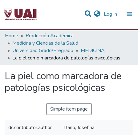
(current)
Log In
Statistics
Home
Producción Académica
Medicina y Ciencias de la Salud
Communities & Collections
Universidad Grado/Pregrado
MEDICINA
La piel como marcadora de patologías psicológicas
All of DSpace
La piel como marcadora de
patologías psicológicas
Simple item page
dc.contributor.author
Llano, Josefina