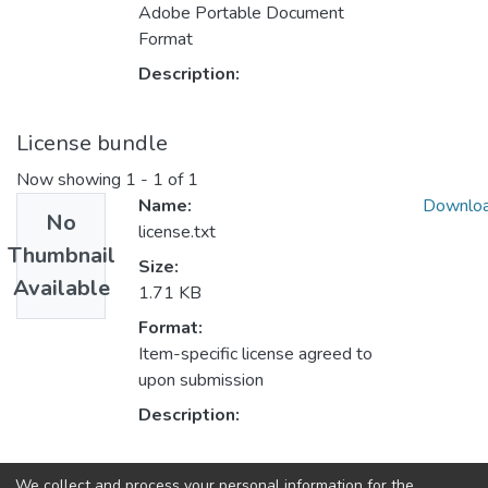
Adobe Portable Document
Format
Description:
License bundle
Now showing
1 - 1 of 1
Name:
Downlo
No
license.txt
Thumbnail
Size:
Available
1.71 KB
Format:
Item-specific license agreed to
upon submission
Description:
Collections
We collect and process your personal information for the