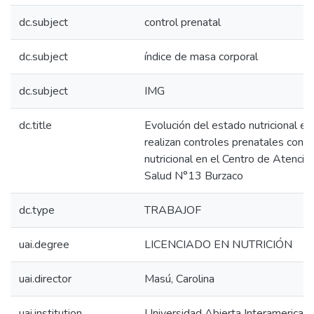
dc.subject
control prenatal
dc.subject
índice de masa corporal
dc.subject
IMG
dc.title
Evolución del estado nutricional 
realizan controles prenatales con 
nutricional en el Centro de Atenció
Salud N°13 Burzaco
dc.type
TRABAJOF
uai.degree
LICENCIADO EN NUTRICIÓN
uai.director
Masú, Carolina
uai.institution
Universidad Abierta Interamerican