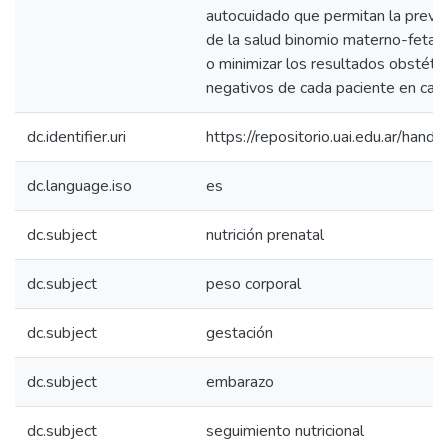
autocuidado que permitan la preve
de la salud binomio materno-fetal,
o minimizar los resultados obstétri
negativos de cada paciente en cad
dc.identifier.uri
https://repositorio.uai.edu.ar/h
dc.language.iso
es
dc.subject
nutrición prenatal
dc.subject
peso corporal
dc.subject
gestación
dc.subject
embarazo
dc.subject
seguimiento nutricional