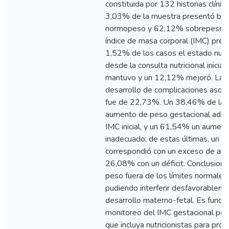
constituida por 132 historias clíni
3,03% de la muestra presentó ba
normopeso y 62,12% sobrepeso y
índice de masa corporal (IMC) preg
1,52% de los casos el estado nutr
desde la consulta nutricional inicia
mantuvo y un 12,12% mejoró. La p
desarrollo de complicaciones asoci
fue de 22,73%. Un 38,46% de las
aumento de peso gestacional adec
IMC inicial, y un 61,54% un aumen
inadecuado; de estas últimas, un 
correspondió con un exceso de au
26,08% con un déficit. Conclusiones
peso fuera de los límites normales
pudiendo interferir desfavorableme
desarrollo materno-fetal. Es funda
monitoreo del IMC gestacional por
que incluya nutricionistas para prop