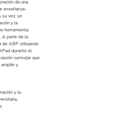
poración de una
de enseñanza-
 su vez, se
ación y la
mo herramienta
A partir de la
ia de ABP utilizando
phPad durante el
zación curricular que
a amplíe y
mación y la
ersitaria
,
es