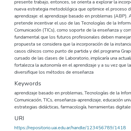
presente trabajo, entonces, se orienta a explorar la incor
nueva estrategia metodológica que optimice el proceso 
aprendizaje: el aprendizaje basado en problemas (ABP). A
pretende incentivar el uso de las Tecnologías de la Inform
Comunicación (TICs), como soporte de la enseñanza y co
fundamental que los futuros profesionales deben manejar. 
propuesta se considera que la incorporación de la instanc
casos clínicos como punto de partida y del programa Gra
cursado de las clases de Laboratorio, implicaría una actuali
fortalezca la autonomía en el aprendizaje y a su vez que l
diversifique los métodos de enseñanza
Keywords
aprendizaje basado en problemas
,
Tecnologías de la Infor
Comunicación
,
TICs
,
enseñanza-aprendizaje
,
educación univ
estrategias didácticas
,
farmacología
,
herramientas digital
URI
https://repositorio.uai.edu.ar/handle/123456789/1418