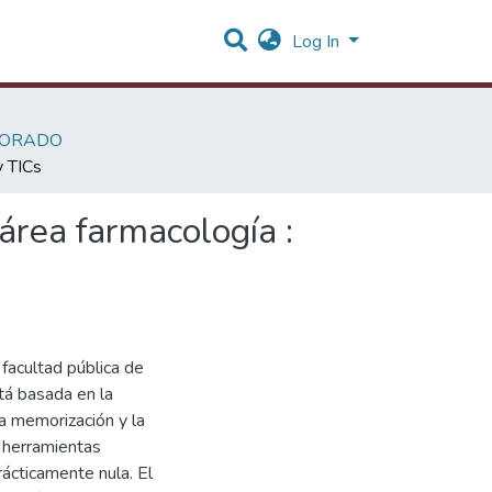
Log In
SORADO
y TICs
área farmacología :
facultad pública de
tá basada en la
la memorización y la
s herramientas
ácticamente nula. El