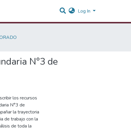
Log In
SORADO
undaria N°3 de
cribir los recursos
daria N°3 de
pañar la trayectoria
a de trabajo con la
álisis de toda la