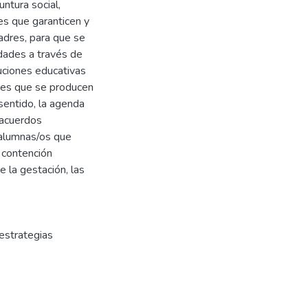
untura social,
nes que garanticen y
dres, para que se
idades a través de
tuciones educativas
ones que se producen
sentido, la agenda
 acuerdos
s alumnas/os que
a contención
 la gestación, las
estrategias