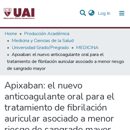
(current)
Log In
Statistics
Home
Producción Académica
Medicina y Ciencias de la Salud
Communities & Collections
Universidad Grado/Pregrado
MEDICINA
Apixaban: el nuevo anticoagulante oral para el
All of DSpace
tratamiento de fibrilación auricular asociado a menor riesgo
de sangrado mayor
Apixaban: el nuevo
anticoagulante oral para el
tratamiento de fibrilación
auricular asociado a menor
riesgo de sangrado mayor