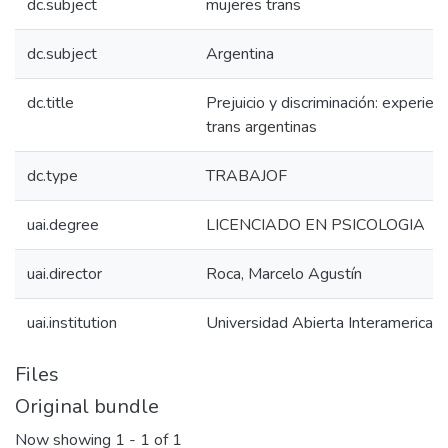
dc.subject
mujeres trans
dc.subject
Argentina
dc.title
Prejuicio y discriminación: experie
trans argentinas
dc.type
TRABAJOF
uai.degree
LICENCIADO EN PSICOLOGIA
uai.director
Roca, Marcelo Agustín
uai.institution
Universidad Abierta Interamerican
Files
Original bundle
Now showing
1 - 1 of 1