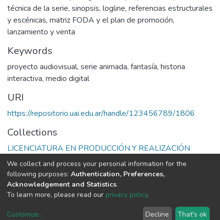
técnica de la serie, sinopsis, logline, referencias estructurales
y escénicas, matriz FODA y el plan de promoción,
lanzamiento y venta
Keywords
proyecto audiovisual
,
serie animada
,
fantasía
,
historia
interactiva
,
medio digital
URI
https://repositorio.uai.edu.ar/handle/123456789/1806
Collections
LICENCIATURA EN PRODUCCIÓN Y REALIZACIÓN
AUDIOVISUAL
We collect and process your personal information for the
following purposes:
Authentication, Preferences,
Full item page
Acknowledgement and Statistics
.
To learn more, please read our
privacy policy
.
DSpace software
copyright © 2002-2026
LYRASIS
Customize
...
Decline
That's ok