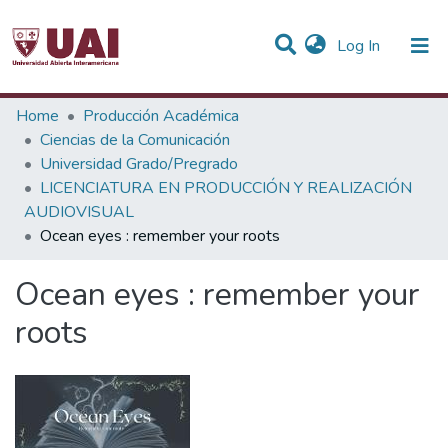
(current)
Log In
Statistics
Home
Producción Académica
Ciencias de la Comunicación
Communities & Collections
Universidad Grado/Pregrado
LICENCIATURA EN PRODUCCIÓN Y REALIZACIÓN
All of DSpace
AUDIOVISUAL
Ocean eyes : remember your roots
Ocean eyes : remember your
roots