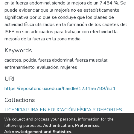
en la fuerza abdominal siendo la mejora de un 7,454 %. Se
puede evidenciar que la mejoría no es estadísticamente
significativa por lo que se concluye que los planes de
actividad física utilizados en la formación de los cadetes del
ISFP no son adecuados para trabajar con efectividad la
mejoría de la fuerza en la zona media
Keywords
cadetes
,
policía
,
fuerza abdominal
,
fuerza muscular
,
entrenamiento
,
evaluación
,
mujeres
URI
https://repositorio.uai.edu.ar/handle/123456789/831
Collections
LICENCIATURA EN EDUCACIÓN FÍSICA Y DEPORTES -
CICLO DE LICENCIATURA
We collect and process your personal information for the
following purposes:
Authentication, Preferences,
Full item page
Acknowledgement and Statistics
.