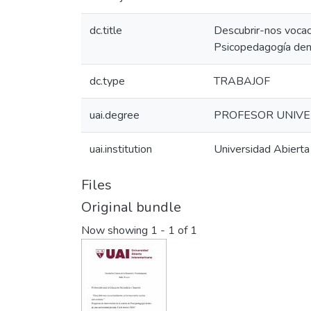
dc.title
Descubrir-nos vocaci
Psicopedagogía dent
dc.type
TRABAJOF
uai.degree
PROFESOR UNIVE
uai.institution
Universidad Abierta
Files
Original bundle
Now showing
1 - 1 of 1