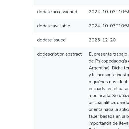
dc.date.accessioned
2024-10-03T10:5
dc.date.available
2024-10-03T10:5
dc.date.issued
2023-12-20
dc.description.abstract
El presente trabajo 
de Psicopedagogía d
Argentina). Dicha tem
y la incesante ines
o quiénes nos ident
encuadra en el parad
modificarla. Se util
psicoanalítica, dand
orienta hacia la apli
taller basada en la 
importancia de lleva