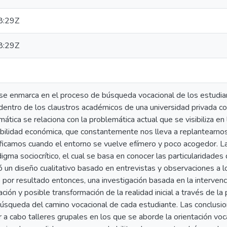
8:29Z
8:29Z
se enmarca en el proceso de búsqueda vocacional de los estudiant
entro de los claustros académicos de una universidad privada co
ática se relaciona con la problemática actual que se visibiliza en 
tabilidad económica, que constantemente nos lleva a replantea
ificamos cuando el entorno se vuelve efímero y poco acogedor. L
igma sociocrítico, el cual se basa en conocer las particularidades
izó un diseño cualitativo basado en entrevistas y observaciones a l
o por resultado entonces, una investigación basada en la intervenc
cación y posible transformación de la realidad inicial a través de l
búsqueda del camino vocacional de cada estudiante. Las conclusio
r a cabo talleres grupales en los que se aborde la orientación voc