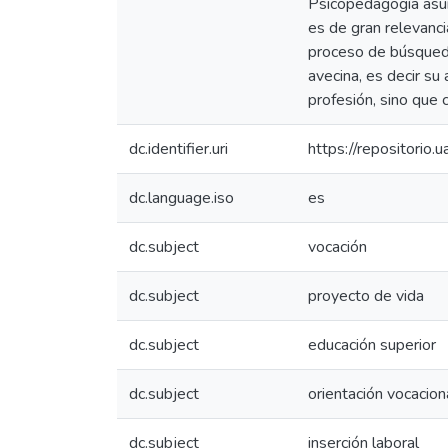
Psicopedagogía asum
es de gran relevanci
proceso de búsqueda
avecina, es decir su
profesión, sino que 
dc.identifier.uri
https://repositorio
dc.language.iso
es
dc.subject
vocación
dc.subject
proyecto de vida
dc.subject
educación superior
dc.subject
orientación vocacion
dc.subject
inserción laboral