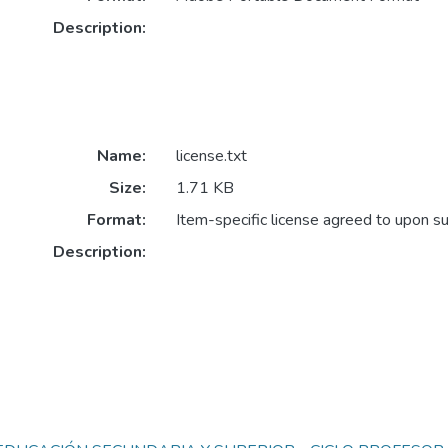
Description:
Name:
license.txt
Size:
1.71 KB
Format:
Item-specific license agreed to upon s
Description: