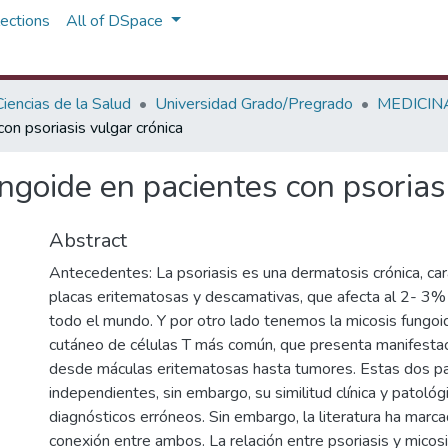
ections
All of DSpace
iencias de la Salud
Universidad Grado/Pregrado
MEDICIN
on psoriasis vulgar crónica
ungoide en pacientes con psorias
Abstract
Antecedentes: La psoriasis es una dermatosis crónica, car
placas eritematosas y descamativas, que afecta al 2- 3%
todo el mundo. Y por otro lado tenemos la micosis fungoid
cutáneo de células T más común, que presenta manifestac
desde máculas eritematosas hasta tumores. Estas dos pa
independientes, sin embargo, su similitud clínica y patoló
diagnósticos erróneos. Sin embargo, la literatura ha marc
conexión entre ambos. La relación entre psoriasis y micos