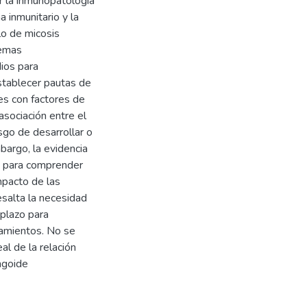
r la inmunopatología
a inmunitario y la
lo de micosis
temas
ios para
stablecer pautas de
es con factores de
sociación entre el
sgo de desarrollar o
bargo, la evidencia
s para comprender
mpacto de las
esalta la necesidad
 plazo para
tamientos. No se
al de la relación
ungoide