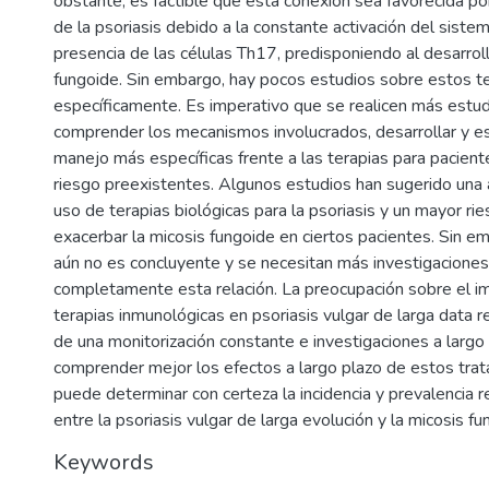
obstante, es factible que esta conexión sea favorecida po
de la psoriasis debido a la constante activación del sistem
presencia de las células Th17, predisponiendo al desarrol
fungoide. Sin embargo, hay pocos estudios sobre estos 
específicamente. Es imperativo que se realicen más estud
comprender los mecanismos involucrados, desarrollar y e
manejo más específicas frente a las terapias para pacient
riesgo preexistentes. Algunos estudios han sugerido una a
uso de terapias biológicas para la psoriasis y un mayor rie
exacerbar la micosis fungoide en ciertos pacientes. Sin em
aún no es concluyente y se necesitan más investigacione
completamente esta relación. La preocupación sobre el i
terapias inmunológicas en psoriasis vulgar de larga data r
de una monitorización constante e investigaciones a largo
comprender mejor los efectos a largo plazo de estos tra
puede determinar con certeza la incidencia y prevalencia re
entre la psoriasis vulgar de larga evolución y la micosis f
Keywords