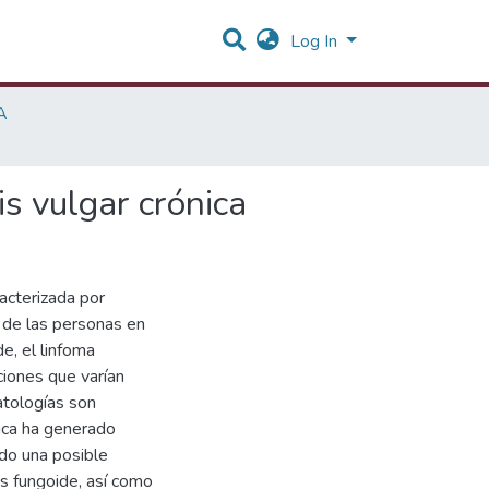
Log In
A
is vulgar crónica
acterizada por
 de las personas en
e, el linfoma
iones que varían
tologías son
gica ha generado
ado una posible
is fungoide, así como