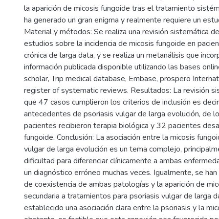
la aparición de micosis fungoide tras el tratamiento sistém
ha generado un gran enigma y realmente requiere un estu
Material y métodos: Se realiza una revisión sistemática d
estudios sobre la incidencia de micosis fungoide en pacien
crónica de larga data, y se realiza un metanálisis que incor
información publicada disponible utilizando las bases onl
scholar, Trip medical database, Embase, prospero Internat
register of systematic reviews. Resultados: La revisión s
que 47 casos cumplieron los criterios de inclusión es deci
antecedentes de psoriasis vulgar de larga evolución, de l
pacientes recibieron terapia biológica y 32 pacientes desa
fungoide. Conclusión: La asociación entre la micosis fungoi
vulgar de larga evolución es un tema complejo, principalm
dificultad para diferenciar clínicamente a ambas enfermed
un diagnóstico erróneo muchas veces. Igualmente, se ha
de coexistencia de ambas patologías y la aparición de mic
secundaria a tratamientos para psoriasis vulgar de larga d
establecido una asociación clara entre la psoriasis y la mi