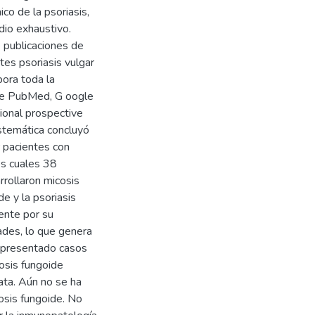
ico de la psoriasis,
dio exhaustivo.
e publicaciones de
tes psoriasis vulgar
pora toda la
ine PubMed, G oogle
ional prospective
istemática concluyó
r pacientes con
os cuales 38
rrollaron micosis
de y la psoriasis
ente por su
ades, lo que genera
n presentado casos
osis fungoide
ata. Aún no se ha
cosis fungoide. No