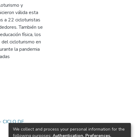
loturismo y
icieron válida esta
s a 22 cicloturistas
rededores. También se
ducación física, los
s del cicloturismo en
 durante la pandemia
tadas
 CICLO DE
We collect and process your personal information for the
following purposes:
Authentication, Preferences,