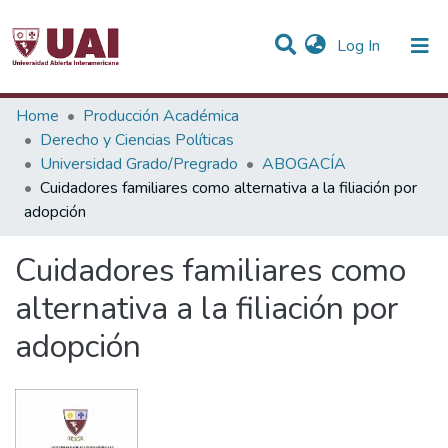
(current)
Log In
Statistics
Home
Producción Académica
Derecho y Ciencias Políticas
Communities & Collections
Universidad Grado/Pregrado
ABOGACÍA
Cuidadores familiares como alternativa a la filiación por
All of DSpace
adopción
Cuidadores familiares como
alternativa a la filiación por
adopción