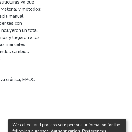
tructuras ya que
. Material y métodos:
rapia manual
cientes con
incluyeron un total
rios y llegaron a los
icas manuales
randes cambios
C
va crónica
,
EPOC
,
We collect and process your personal information for the
following purposes:
Authentication, Preferences,