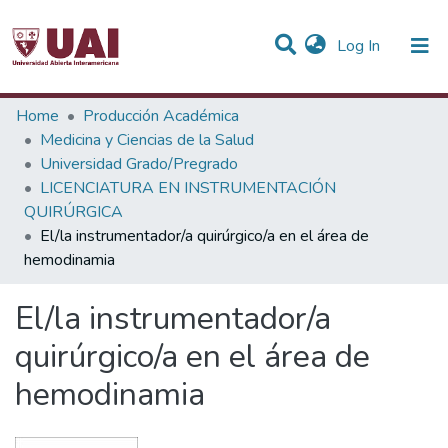
(current)
Log In
Statistics
Home
Producción Académica
Medicina y Ciencias de la Salud
Communities & Collections
Universidad Grado/Pregrado
LICENCIATURA EN INSTRUMENTACIÓN
All of DSpace
QUIRÚRGICA
El/la instrumentador/a quirúrgico/a en el área de
hemodinamia
El/la instrumentador/a
quirúrgico/a en el área de
hemodinamia