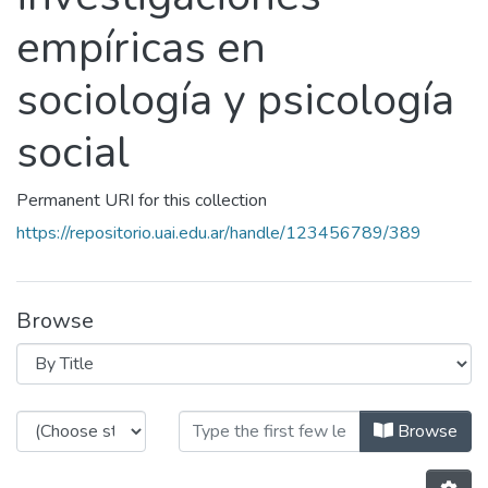
empíricas en
sociología y psicología
social
Permanent URI for this collection
https://repositorio.uai.edu.ar/handle/123456789/389
Browse
Browsing Integración de big data y 
Browse