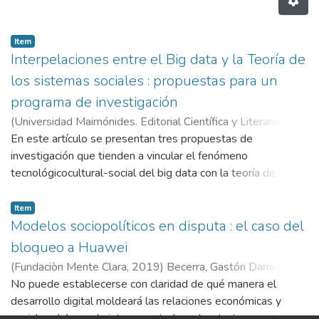
Item
Interpelaciones entre el Big data y la Teoría de
los sistemas sociales : propuestas para un
programa de investigación
(
Universidad Maimónides. Editorial Científica y Literaria,
2018
En este artículo se presentan tres propuestas de
)
Becerra, Gastón Damián
investigación que tienden a vincular el fenómeno
tecnológicocultural-social del big data con la teoría de los
sistemas sociales de Niklas Luhmann, en un nivel
programático. Específicamente, proponemos: (1) explorar la
Item
tematización del big data y su relación con la sociedad y la
Modelos sociopolíticos en disputa : el caso del
ciencia por parte de distintos sistemas sociales; (2)
bloqueo a Huawei
desarrollar e integrar herramientas y técnicas analíticas de
(
Fundaciòn Mente Clara,
2019
)
Becerra, Gastón Damián
;
big data en un diseño metodológico empírico coherente con
López Alurralde, Juan Pablo
No puede establecerse con claridad de qué manera el
los postulados de la teoría; y (3) llevar adelante un análisis
desarrollo digital moldeará las relaciones económicas y
epistemológico de los reclamos cognitivos en la retórica del
sociales del mundo interconectado, sobre todo en vistas a la