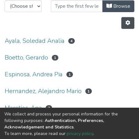
Browsing Análisis de los Material
Browse
Ayala, Soledad Analia
4
Boetto, Gerardo
1
Espinosa, Andrea Pia
1
Hernandez, Alejandro Mario
1
Marotias, Ana
2
We collect and process your personal information for the
following purposes:
Authentication, Preferences,
Previous
Next
Acknowledgement and Statistics
.
To learn more, please read our
privacy policy
.