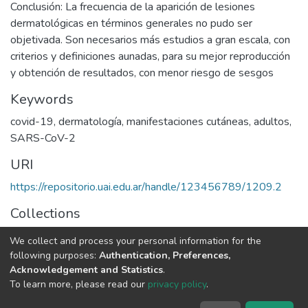
Conclusión: La frecuencia de la aparición de lesiones
dermatológicas en términos generales no pudo ser
objetivada. Son necesarios más estudios a gran escala, con
criterios y definiciones aunadas, para su mejor reproducción
y obtención de resultados, con menor riesgo de sesgos
Keywords
covid-19
,
dermatología
,
manifestaciones cutáneas
,
adultos
,
SARS-CoV-2
URI
https://repositorio.uai.edu.ar/handle/123456789/1209.2
Collections
MEDICINA
We collect and process your personal information for the
following purposes:
Authentication, Preferences,
Full item page
Acknowledgement and Statistics
.
To learn more, please read our
privacy policy
.