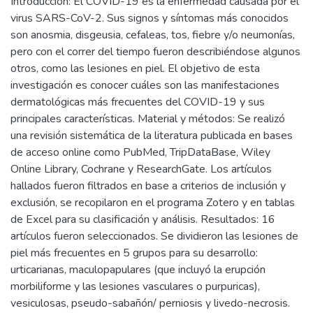
Introducción: El COVID-19 es la enfermedad causada por el
virus SARS-CoV-2. Sus signos y síntomas más conocidos
son anosmia, disgeusia, cefaleas, tos, fiebre y/o neumonías,
pero con el correr del tiempo fueron describiéndose algunos
otros, como las lesiones en piel. El objetivo de esta
investigación es conocer cuáles son las manifestaciones
dermatológicas más frecuentes del COVID-19 y sus
principales características. Material y métodos: Se realizó
una revisión sistemática de la literatura publicada en bases
de acceso online como PubMed, TripDataBase, Wiley
Online Library, Cochrane y ResearchGate. Los artículos
hallados fueron filtrados en base a criterios de inclusión y
exclusión, se recopilaron en el programa Zotero y en tablas
de Excel para su clasificación y análisis. Resultados: 16
artículos fueron seleccionados. Se dividieron las lesiones de
piel más frecuentes en 5 grupos para su desarrollo:
urticarianas, maculopapulares (que incluyó la erupción
morbiliforme y las lesiones vasculares o purpuricas),
vesiculosas, pseudo-sabañón/ perniosis y livedo-necrosis.