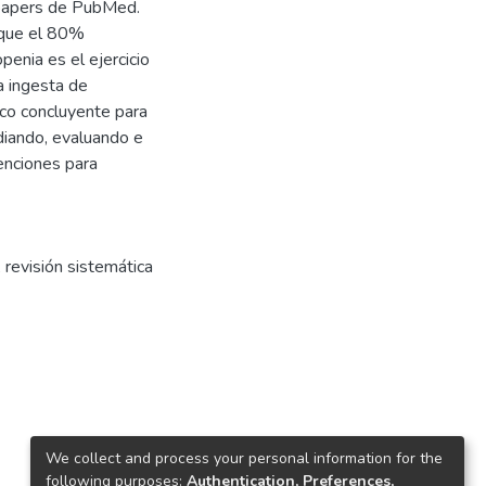
s papers de PubMed.
 que el 80%
penia es el ejercicio
la ingesta de
fico concluyente para
udiando, evaluando e
venciones para
,
revisión sistemática
We collect and process your personal information for the
following purposes:
Authentication, Preferences,