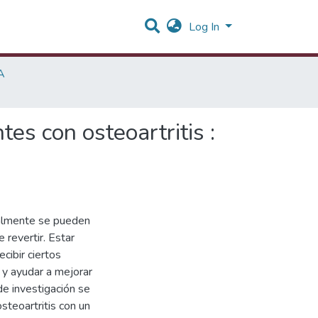
Log In
A
es con osteoartritis :
ralmente se pueden
 revertir. Estar
cibir ciertos
 y ayudar a mejorar
 de investigación se
steoartritis con un