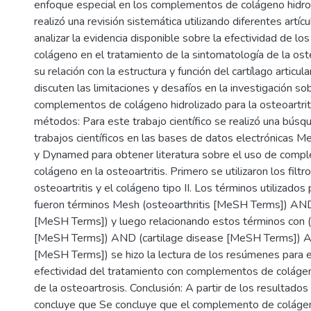
enfoque especial en los complementos de colágeno hidrol
realizó una revisión sistemática utilizando diferentes artícu
analizar la evidencia disponible sobre la efectividad de 
colágeno en el tratamiento de la sintomatología de la oste
su relación con la estructura y función del cartílago articu
discuten las limitaciones y desafíos en la investigación so
complementos de colágeno hidrolizado para la osteoartriti
métodos: Para este trabajo científico se realizó una bús
trabajos científicos en las bases de datos electrónicas Me
y Dynamed para obtener literatura sobre el uso de comp
colágeno en la osteoartritis. Primero se utilizaron los filtr
osteoartritis y el colágeno tipo II. Los términos utilizado
fueron términos Mesh (osteoarthritis [MeSH Terms]) AND 
[MeSH Terms]) y luego relacionando estos términos con (ar
[MeSH Terms]) AND (cartilage disease [MeSH Terms]) A
[MeSH Terms]) se hizo la lectura de los resúmenes para e
efectividad del tratamiento con complementos de coláge
de la osteoartrosis. Conclusión: A partir de los resultado
concluye que Se concluye que el complemento de colágen