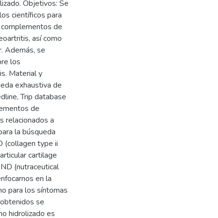
izado. Objetivos: Se
los científicos para
los complementos de
oartritis, así como
lar. Además, se
bre los
s. Material y
queda exhaustiva de
dline, Trip database
lementos de
os relacionados a
s para la búsqueda
(collagen type ii
ticular cartilage
ND (nutraceutical
nfocarnos en la
no para los síntomas
s obtenidos se
o hidrolizado es