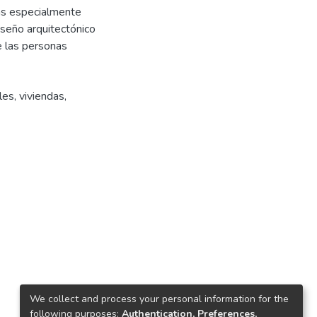
as especialmente
iseño arquitectónico
e las personas
les
,
viviendas
,
We collect and process your personal information for the
following purposes:
Authentication, Preferences,