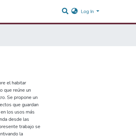
Log In
re el habitar
lo que reúne un
tro. Se propone un
pectos que guardan
n en los usos más
ienda desde las
presente trabajo se
entivando la