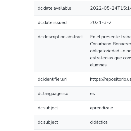
dc.date.available
2022-05-24T15:1
dc.date.issued
2021-3-2
dc.description.abstract
En el presente trab
Conurbano Bonaerens
obligatoriedad –o n
estrategias que cons
alumnas.
dc.identifier.uri
https://repositorio
dc.language.iso
es
dc.subject
aprendizaje
dc.subject
didáctica