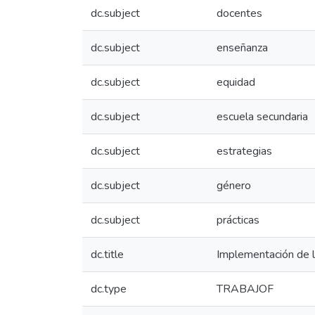
dc.subject
docentes
dc.subject
enseñanza
dc.subject
equidad
dc.subject
escuela secundaria
dc.subject
estrategias
dc.subject
género
dc.subject
prácticas
dc.title
Implementación de l
dc.type
TRABAJOF