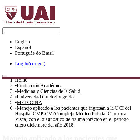
English
Español
Português do Brasil
Log In
(current)
Home
Statistics
Producción Académica
Communities & Collections
Medicina y Ciencias de la Salud
All of DSpace
Universidad Grado/Pregrado
MEDICINA
Manejo aplicado a los pacientes que ingresan a la UCI del
Hospital CMP-CV (Complejo Médico Policial Churruca
Visca) con el diagnostico de trauma torácico en el periodo
enero diciembre del año 2018
Manejo aplicado a los pacientes que