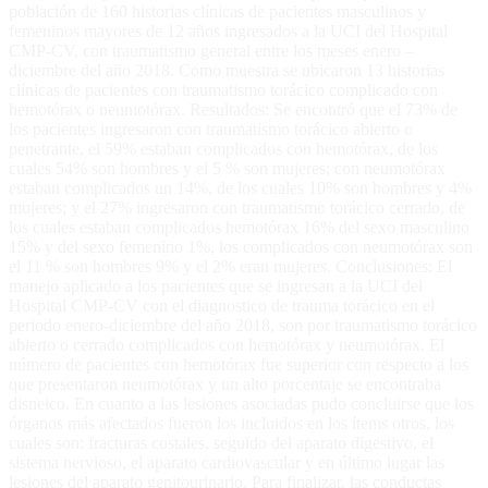
población de 160 historias clínicas de pacientes masculinos y
femeninos mayores de 12 años ingresados a la UCI del Hospital
CMP-CV, con traumatismo general entre los meses enero –
diciembre del año 2018. Como muestra se ubicaron 13 historias
clínicas de pacientes con traumatismo torácico complicado con
hemotórax o neumotórax. Resultados: Se encontró que el 73% de
los pacientes ingresaron con traumatismo torácico abierto o
penetrante, el 59% estaban complicados con hemotórax, de los
cuales 54% son hombres y el 5 % son mujeres; con neumotórax
estaban complicados un 14%, de los cuales 10% son hombres y 4%
mujeres; y el 27% ingresaron con traumatismo torácico cerrado, de
los cuales estaban complicados hemotórax 16% del sexo masculino
15% y del sexo femenino 1%, los complicados con neumotórax son
el 11 % son hombres 9% y el 2% eran mujeres. Conclusiones: El
manejo aplicado a los pacientes que se ingresan a la UCI del
Hospital CMP-CV con el diagnostico de trauma torácico en el
periodo enero-diciembre del año 2018, son por traumatismo torácico
abierto o cerrado complicados con hemotórax y neumotórax. El
número de pacientes con hemotórax fue superior con respecto a los
que presentaron neumotórax y un alto porcentaje se encontraba
disneico. En cuanto a las lesiones asociadas pudo concluirse que los
órganos más afectados fueron los incluidos en los ítems otros, los
cuales son: fracturas costales, seguido del aparato digestivo, el
sistema nervioso, el aparato cardiovascular y en último lugar las
lesiones del aparato genitourinario. Para finalizar, las conductas