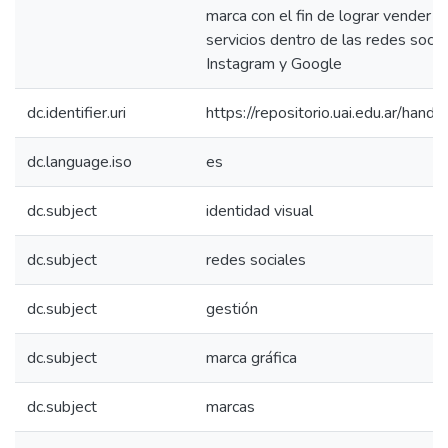
marca con el fin de lograr vender 
servicios dentro de las redes soci
Instagram y Google
dc.identifier.uri
https://repositorio.uai.edu.ar/h
dc.language.iso
es
dc.subject
identidad visual
dc.subject
redes sociales
dc.subject
gestión
dc.subject
marca gráfica
dc.subject
marcas