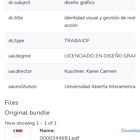
dc.subject
diseño gráfico
dc.title
Identidad visual y gestión de redes
acción
dc.type
TRABAJOF
uai.degree
LICENCIADO EN DISEÑO GRAFI
uai.director
Kuschner, Karen Carmen
uai.institution
Universidad Abierta Interamerican
Files
Original bundle
Now showing
1 - 1 of 1
Name:
Downlo
0000344681.pdf