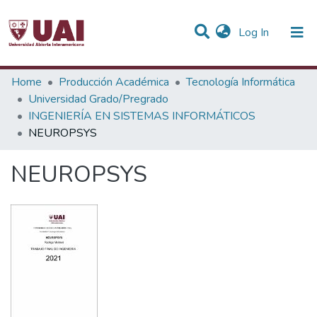
(current)
Log In
Statistics
Home
Producción Académica
Tecnología Informática
Universidad Grado/Pregrado
Communities & Collections
INGENIERÍA EN SISTEMAS INFORMÁTICOS
NEUROPSYS
All of DSpace
NEUROPSYS