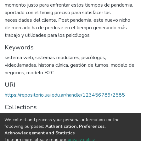
momento justo para enfrentar estos tiempos de pandemia,
aportado con el timing preciso para satisfacer las
necesidades del cliente. Post pandemia, este nuevo nicho
de mercado ha de perdurar en el tiempo generando más
trabajo y utilidades para los psicólogos
Keywords
sistema web
,
sistemas modulares
,
psicólogos
,
videollamadas
,
historia clínica
,
gestión de turnos
,
modelo de
negocios
,
modelo B2C
URI
https://repositorio.uai.edu.ar/handle/123456789/2585
Collections
INGENIERÍA EN SISTEMAS INFORMÁTICOS
We collect and process your personal information for the
following purposes:
Authentication, Preferences,
Full item page
Acknowledgement and Statistics
.
To learn more, please read our
privacy policy
.