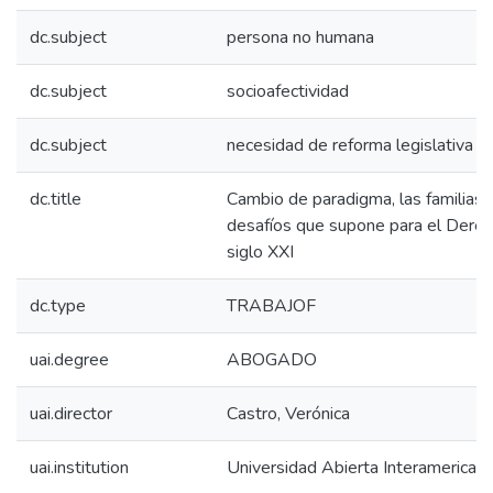
dc.subject
persona no humana
dc.subject
socioafectividad
dc.subject
necesidad de reforma legislativa
dc.title
Cambio de paradigma, las familias 
desafíos que supone para el Derec
siglo XXI
dc.type
TRABAJOF
uai.degree
ABOGADO
uai.director
Castro, Verónica
uai.institution
Universidad Abierta Interamerican