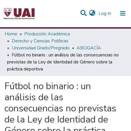
(current)
Log In
Statistics
Home
Producción Académica
Derecho y Ciencias Políticas
Communities & Collections
Universidad Grado/Pregrado
ABOGACÍA
Fútbol no binario : un análisis de las consecuencias no
All of DSpace
previstas de la Ley de Identidad de Género sobre la
práctica deportiva
Fútbol no binario : un
análisis de las
consecuencias no previstas
de la Ley de Identidad de
Género sobre la práctica