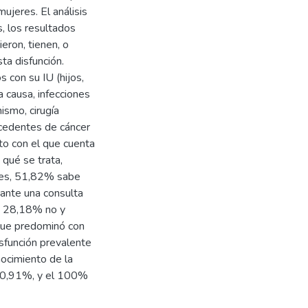
ujeres. El análisis
s, los resultados
eron, tienen, o
ta disfunción.
 con su IU (hijos,
a causa, infecciones
nismo, cirugía
ecedentes de cáncer
to con el que cuenta
qué se trata,
des, 51,82% sabe
ante una consulta
, 28,18% no y
que predominó con
isfunción prevalente
nocimiento de la
 70,91%, y el 100%