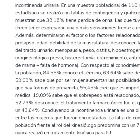
incontinencia urinaria. En una muestra poblacional de 110 m
estadístico se realizó con tablas de contingencia y gráfico
muestran que 38,18% tiene perdida de orina. Las que tuvi
creen tener expresaron una o más sensaciones frente a es
Además, determinaron el factor o los factores relacionados
prolapso, edad, debilidad de la musculatura, desconocen l
del tracto urinario, menopausia, peso, cistitis, hipoestroge
uroginecológica previa, histerectomía, estreñimiento, ant
de mama – falta de hormona). Con respecto al conocimien
la población, 84,55% conoce el término, 63,64% sabe de 
59,09% sabe que por ser mujer aumentan las posibilida
que hay formas de prevenirla, 95,45% cree que es import
médica, 19,09% sabe que el sobrepeso está relacionado
52,73% desconoce. El tratamiento farmacológico fue el 
un 43,64%. Concluyendo la incontinencia urinaria es una d
entre las mujeres que fueron encuestadas. La falta de co
población frente al rol del kinesiólogo predomina con un
nunca realizó un tratamiento kinésico para IU