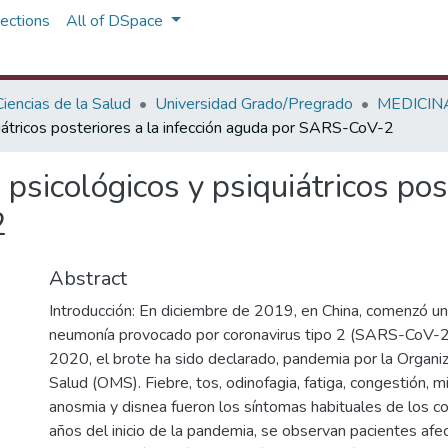
ections
All of DSpace
iencias de la Salud
Universidad Grado/Pregrado
MEDICIN
iátricos posteriores a la infección aguda por SARS-CoV-2
psicológicos y psiquiátricos post
2
Abstract
Introducción: En diciembre de 2019, en China, comenzó u
neumonía provocado por coronavirus tipo 2 (SARS-CoV-2
2020, el brote ha sido declarado, pandemia por la Organiz
Salud (OMS). Fiebre, tos, odinofagia, fatiga, congestión, mi
anosmia y disnea fueron los síntomas habituales de los c
años del inicio de la pandemia, se observan pacientes afe