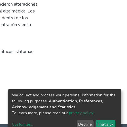
ieron alteraciones
al alta médica. Los
 dentro de los
ntración y en la
átricos
,
síntomas
We collect and process your personal information for the
following purposes:
Authentication, Preferences,
Acknowledgement and Statistics
.
To learn more, please read our
privacy policy
.
Customize
...
Decline
That's ok