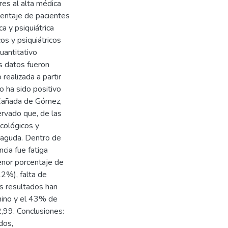
res al alta médica
centaje de pacientes
a y psiquiátrica
os y psiquiátricos
uantitativo
os datos fueron
realizada a partir
 ha sido positivo
 Cañada de Gómez,
ervado que, de las
cológicos y
n aguda. Dentro de
cia fue fatiga
enor porcentaje de
12%), falta de
s resultados han
nino y el 43% de
,99. Conclusiones:
dos,