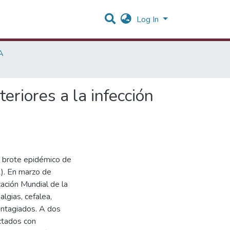
Log In
A
eriores a la infección
n brote epidémico de
). En marzo de
ación Mundial de la
algias, cefalea,
ontagiados. A dos
ctados con