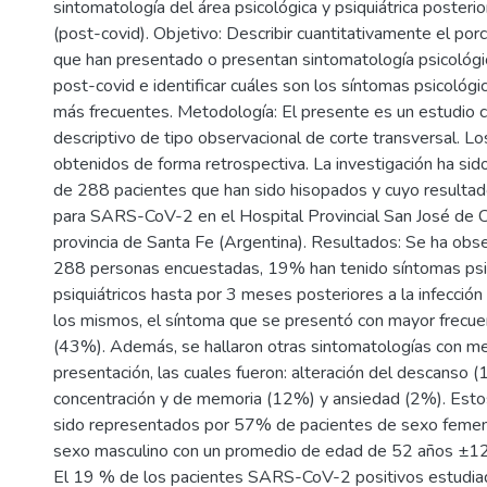
sintomatología del área psicológica y psiquiátrica posterio
(post-covid). Objetivo: Describir cuantitativamente el por
que han presentado o presentan sintomatología psicológic
post-covid e identificar cuáles son los síntomas psicológic
más frecuentes. Metodología: El presente es un estudio c
descriptivo de tipo observacional de corte transversal. L
obtenidos de forma retrospectiva. La investigación ha sido 
de 288 pacientes que han sido hisopados y cuyo resultado
para SARS-CoV-2 en el Hospital Provincial San José de
provincia de Santa Fe (Argentina). Resultados: Se ha obs
288 personas encuestadas, 19% han tenido síntomas psi
psiquiátricos hasta por 3 meses posteriores a la infecció
los mismos, el síntoma que se presentó con mayor frecuen
(43%). Además, se hallaron otras sintomatologías con m
presentación, las cuales fueron: alteración del descanso (
concentración y de memoria (12%) y ansiedad (2%). Esto
sido representados por 57% de pacientes de sexo feme
sexo masculino con un promedio de edad de 52 años ±12
El 19 % de los pacientes SARS-CoV-2 positivos estudia