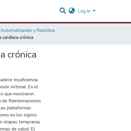
Log In
Automatización y Robótica
 cardíaca crónica
a crónica
dece Insuficiencia
sión Arterial. En el
eo que mostraron
sa de Reinternaciones
stas plataformas
iones en los signos
 en etapas tempranas
temas de salud. El