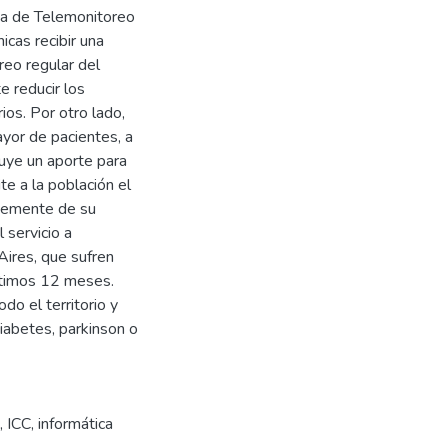
ma de Telemonitoreo
icas recibir una
reo regular del
e reducir los
ios. Por otro lado,
ayor de pacientes, a
tuye un aporte para
te a la población el
ntemente de su
 servicio a
ires, que sufren
últimos 12 meses.
do el territorio y
diabetes, parkinson o
,
ICC
,
informática