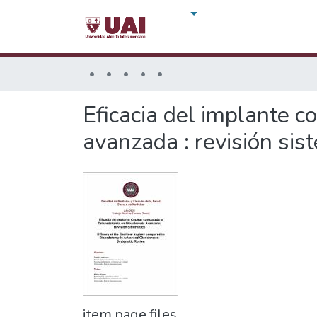
Eficacia del implante 
avanzada : revisión sis
item.page.files