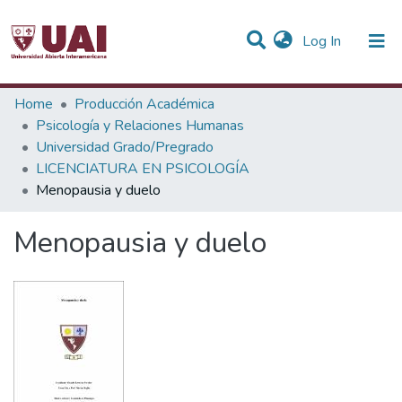
(current)
Log In
Statistics
Home
Producción Académica
Psicología y Relaciones Humanas
Communities & Collections
Universidad Grado/Pregrado
LICENCIATURA EN PSICOLOGÍA
All of DSpace
Menopausia y duelo
Menopausia y duelo