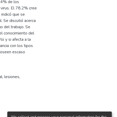
7.4% de los
virus. El 78.2% cree
 indicó que se
. Se discutió acerca
o del trabajo. Se
el conocimiento del
o y si afecta a la
ancia con los tipos
 poseen escaso
al
,
lesiones
,
We collect and process your personal information for the