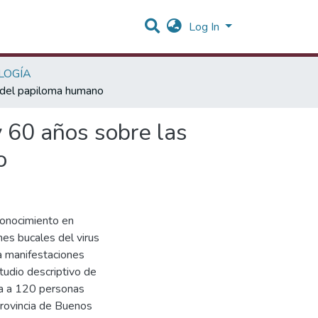
Log In
LOGÍA
s del papiloma humano
y 60 años sobre las
o
 conocimiento en
es bucales del virus
a manifestaciones
studio descriptivo de
ada a 120 personas
rovincia de Buenos