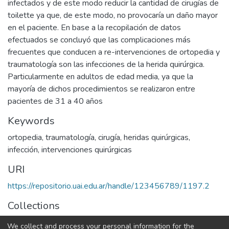
infectados y de este modo reducir la cantidad de cirugías de
toilette ya que, de este modo, no provocaría un daño mayor
en el paciente. En base a la recopilación de datos
efectuados se concluyó que las complicaciones más
frecuentes que conducen a re-intervenciones de ortopedia y
traumatología son las infecciones de la herida quirúrgica.
Particularmente en adultos de edad media, ya que la
mayoría de dichos procedimientos se realizaron entre
pacientes de 31 a 40 años
Keywords
ortopedia
,
traumatología
,
cirugía
,
heridas quirúrgicas
,
infección
,
intervenciones quirúrgicas
URI
https://repositorio.uai.edu.ar/handle/123456789/1197.2
Collections
LICENCIATURA EN INSTRUMENTACIÓN QUIRÚRGICA
We collect and process your personal information for the