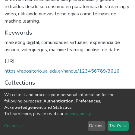
extraídos desde su consumo en plataformas de streaming y
video, utilizando nuevas tecnologías como técnicas de
machine learning.
Keywords
marketing digital
,
comunidades virtuales
,
experiencia de
usuario
,
videojuegos
,
machine learning
,
análisis de datos
URI
https://repositorio.uai.edu.ar/handle/123456789/3616
Collections
INGENIERÍA EN SISTEMAS INFORMÁTICOS
We collect and process your personal information for the
following purposes:
Authentication, Preferences,
Full item page
Acknowledgement and Statistics
.
To learn more, please read our
privacy policy
.
DSpace software
copyright © 2002-2026
LYRASIS
Customize
...
Decline
That's ok
Cookie settings
Privacy policy
End User Agreement