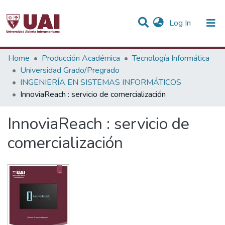
(current)
Log In
Statistics
Home
Producción Académica
Tecnología Informática
Universidad Grado/Pregrado
Communities & Collections
INGENIERÍA EN SISTEMAS INFORMÁTICOS
InnoviaReach : servicio de comercialización
All of DSpace
InnoviaReach : servicio de
comercialización